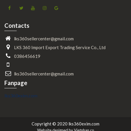
Facebook
Twitter
YouTube
Instagram
Google
Contacts
lks360sellercenter@gmail.com
LKS 360 Import Export Trading Service Co., Ltd
0386456619
lks360sellercenter@gmail.com
Fanpage
lks360exim.com
Copyright © 2020 lks360exim.com
Website designed by
Vietnhan.co