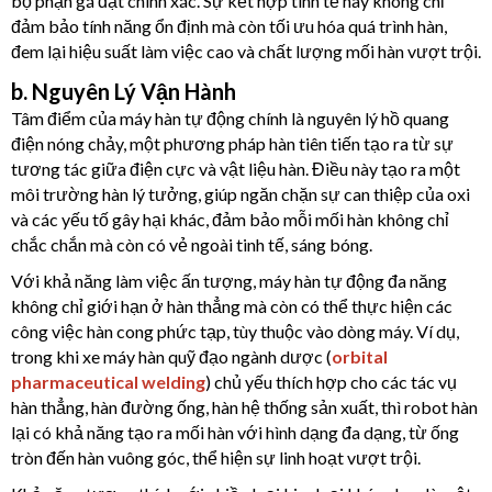
bộ phận gá đặt chính xác. Sự kết hợp tinh tế này không chỉ
đảm bảo tính năng ổn định mà còn tối ưu hóa quá trình hàn,
đem lại hiệu suất làm việc cao và chất lượng mối hàn vượt trội.
b. Nguyên Lý Vận Hành
Tâm điểm của máy hàn tự động chính là nguyên lý hồ quang
điện nóng chảy, một phương pháp hàn tiên tiến tạo ra từ sự
tương tác giữa điện cực và vật liệu hàn. Điều này tạo ra một
môi trường hàn lý tưởng, giúp ngăn chặn sự can thiệp của oxi
và các yếu tố gây hại khác, đảm bảo mỗi mối hàn không chỉ
chắc chắn mà còn có vẻ ngoài tinh tế, sáng bóng.
Với khả năng làm việc ấn tượng, máy hàn tự động đa năng
không chỉ giới hạn ở hàn thẳng mà còn có thể thực hiện các
công việc hàn cong phức tạp, tùy thuộc vào dòng máy. Ví dụ,
trong khi xe máy hàn quỹ đạo ngành dược (
orbital
pharmaceutical welding
) chủ yếu thích hợp cho các tác vụ
hàn thẳng, hàn đường ống, hàn hệ thống sản xuất, thì robot hàn
lại có khả năng tạo ra mối hàn với hình dạng đa dạng, từ ống
tròn đến hàn vuông góc, thể hiện sự linh hoạt vượt trội.